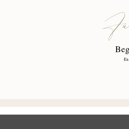
Fü
Beg
Es