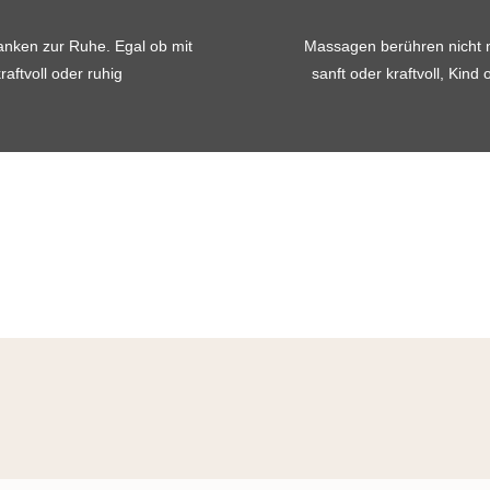
nken zur Ruhe. Egal ob mit
Massagen berühren nicht n
aftvoll oder ruhig
sanft oder kraftvoll, Kin